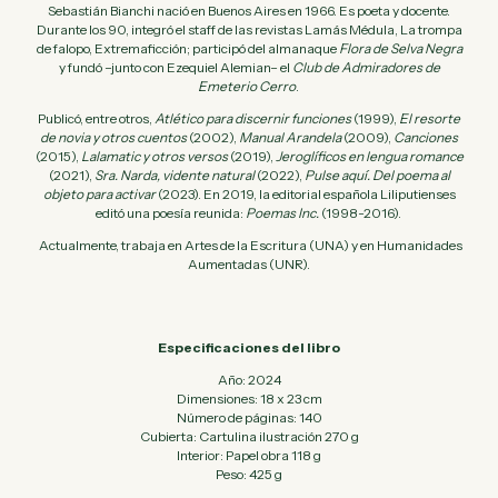
Sebastián Bianchi nació en Buenos Aires en 1966. Es poeta y docente.
Durante los 90, integró el staff de las revistas Lamás Médula, La trompa
de falopo, Extremaficción; participó del almanaque
Flora de Selva Negra
y fundó –junto con Ezequiel Alemian– el
Club de Admiradores de
Emeterio Cerro
.
Publicó, entre otros,
Atlético para discernir funciones
(1999),
El resorte
de novia y otros cuentos
(2002),
Manual Arandela
(2009),
Canciones
(2015),
Lalamatic y otros versos
(2019),
Jeroglíficos en lengua romance
(2021),
Sra. Narda, vidente natural
(2022),
Pulse aquí. Del poema al
objeto para activar
(2023). En 2019, la editorial española Liliputienses
editó una poesía reunida:
Poemas Inc.
(1998-2016).
Actualmente, trabaja en Artes de la Escritura (UNA) y en Humanidades
Aumentadas (UNR).
Especificaciones del libro
Año: 2024
Dimensiones: 18 x 23 cm
Número de páginas: 140
Cubierta: Cartulina ilustración 270 g
Interior: Papel obra 118 g
Peso: 425 g