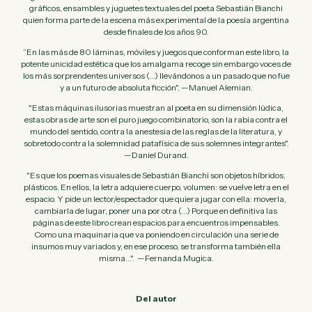
gráficos, ensambles y juguetes textuales del poeta Sebastián Bianchi
quien forma parte de la escena más experimental de la poesía argentina
desde finales de los años 90.
“En las más de 80 láminas, móviles y juegos que conforman este libro, la
potente unicidad estética que los amalgama recoge sin embargo voces de
los más sorprendentes universos (...) llevándonos a un pasado que no fue
y a un futuro de absoluta ficción". —Manuel Alemian.
"Estas máquinas ilusorias muestran al poeta en su dimensión lúdica,
estas obras de arte son el puro juego combinatorio, son la rabia contra el
mundo del sentido, contra la anestesia de las reglas de la literatura, y
sobretodo contra la solemnidad patafísica de sus solemnes integrantes".
—Daniel Durand.
"Es que los poemas visuales de Sebastián Bianchi son objetos híbridos,
plásticos. En ellos, la letra adquiere cuerpo, volumen: se vuelve letra en el
espacio. Y pide un lector/espectador que quiera jugar con ella: moverla,
cambiarla de lugar, poner una por otra (...) Porque en definitiva las
páginas de este libro crean espacios para encuentros impensables.
Como una maquinaria que va poniendo en circulación una serie de
insumos muy variados y, en ese proceso, se transforma también ella
misma...". —Fernanda Mugica.
Del autor