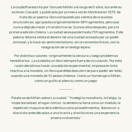
La ciudad
fue escrita por Gonzalo Millán a lo largo de 5 años, durante su
exilio en Canadá, y publicada por primera vez en Montreal en 1979. Se
trata de un poema-libro compuesto por cientos de oraciones
enunciativas, agrupadas originalmente en 68 fragmentos, pero que
nunca dejó de crecer y transformarse. Quince años después, para la
primera edición chilena, La ciudad se expande hasta 73 fragmentos. Este
poema-letanía relata el devenir de una ciudad acosada por un poder
ominoso, y lo hace sin sentimentalismo, sin ornamentos líricos, con la
resignación de un testigo lejano.
Por distintas razones -originalmente la censura y luego problemas
hereditarios-
La ciudad
es un libro siempre fuera de circulación. Por esta
razón decidimos hacer una edición experimental, impresa en tinta
reactiva a la moneda, un libro que debe descubrirse para poder ser leido,
usando una moneda de 10 pesos chilenos. Como un homenaje a Millán,
como un guiño al silencio, como un juego.
---------
Palabras de Millán sobre La ciudad: “Yo elegí la monotonía, la fatiga, la
impersonalidad, el lugar común, la sentencia llana como un módulo, la
repetición maquinal de lo idéntico como procedimientos. Sobrevivir a
diario durante décadas a una tiranía y al exilio no es una experiencia
amena ni divertida.”