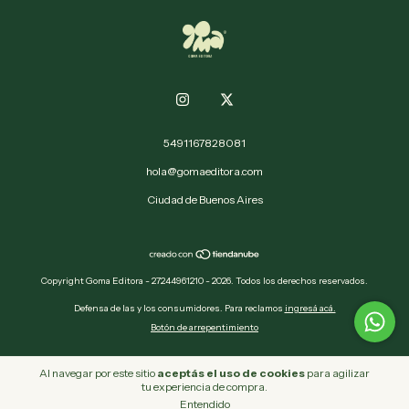
5491167828081
hola@gomaeditora.com
Ciudad de Buenos Aires
Copyright Goma Editora - 27244961210 - 2026. Todos los derechos reservados.
Defensa de las y los consumidores. Para reclamos
ingresá acá.
Botón de arrepentimiento
Al navegar por este sitio
aceptás el uso de cookies
para agilizar
tu experiencia de compra.
Entendido