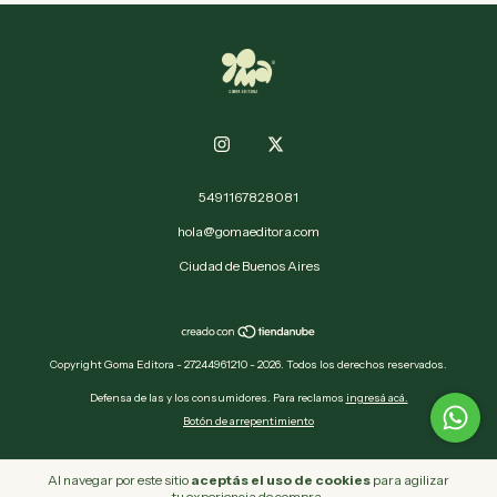
5491167828081
hola@gomaeditora.com
Ciudad de Buenos Aires
Copyright Goma Editora - 27244961210 - 2026. Todos los derechos reservados.
Defensa de las y los consumidores. Para reclamos
ingresá acá.
Botón de arrepentimiento
Al navegar por este sitio
aceptás el uso de cookies
para agilizar
tu experiencia de compra.