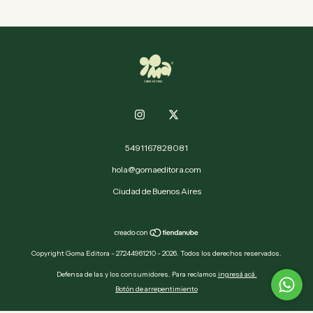
Especificaciones técnicas
Año 2024
Dimensiones: 14.5 x 21 cm.
62 páginas.
Cubierta: Ilustración 270 g.
Interior: Bookcel 80 g.
Peso: 85 g.
Encuadernación cosida.
5491167828081
hola@gomaeditora.com
Ciudad de Buenos Aires
Copyright Goma Editora - 27244961210 - 2026. Todos los derechos reservados.
Defensa de las y los consumidores. Para reclamos
ingresá acá.
Botón de arrepentimiento