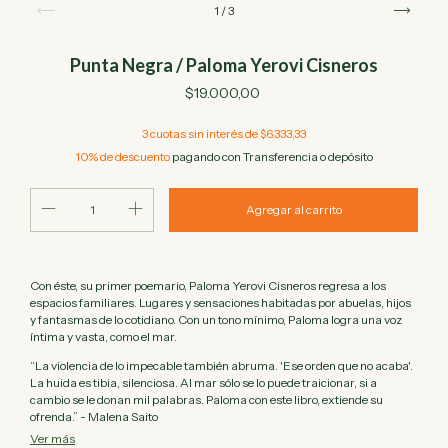
1
/
3
Punta Negra / Paloma Yerovi Cisneros
$19.000,00
3
cuotas sin interés de
$6.333,33
10% de descuento
pagando con Transferencia o depósito
Con éste, su primer poemario, Paloma Yerovi Cisneros regresa a los
espacios familiares. Lugares y sensaciones habitadas por abuelas, hijos
y fantasmas de lo cotidiano. Con un tono mínimo, Paloma logra una voz
íntima y vasta, como el mar.
“La violencia de lo impecable también abruma. 'Ese orden que no acaba'.
La huida es tibia, silenciosa. Al mar sólo se lo puede traicionar, si a
cambio se le donan mil palabras. Paloma con este libro, extiende su
ofrenda.” - Malena Saito
Ver más